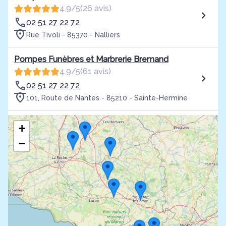
4.9/5
(26 avis)
02 51 27 22 72
Rue Tivoli - 85370 - Nalliers
Pompes Funèbres et Marbrerie Bremand
4.9/5
(61 avis)
02 51 27 22 72
101, Route de Nantes - 85210 - Sainte-Hermine
Pompes Funèbres et Marbrerie Vinet Bremand
+
4.8/5
(59 avis)
−
02 51 69 02 28
27 rue François Roy, ZAC Saint Medard - 85200 -
Fontenay-le-Comte
Pompes Funèbres et Marbrerie Bremand
4.8/5
(51 avis)
02 51 27 22 72