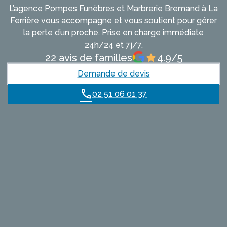
L’agence Pompes Funèbres et Marbrerie Bremand à La
NALLIERS
AGENCE DES ESSARTS-EN-BOCAGE
Ferrière vous accompagne et vous soutient pour gérer
la perte d’un proche. Prise en charge immédiate
ESSARTS-EN-BOCAGE
AGENCE DE LA FERRIÈRE
24h/24 et 7j/7.
22 avis de familles
4.9/5
FERRIÈRE
Demande de devis
02 51 06 01 37