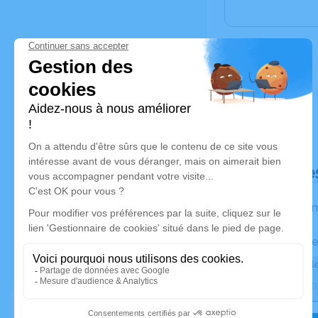
Déroulé de
Les inform
Activez une ale
Recevoir une ale