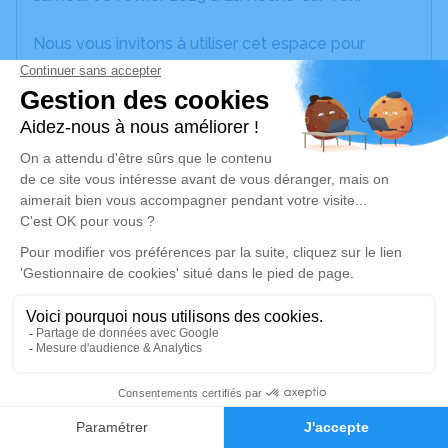
Nous vous invitons à utiliser cet espace pour
laisser vos condoléances, partager des photos
souvenirs, une anecdote ou exprimer vos pensées
à travers des poèmes ou des textes. Cet endroit
est un lieu d'expression dédié à honorer la
mémoire d’André SALVI.
Un service de plantation d’arbre hommage est
disponible ici
.
Je rends hommage
Cérémonie civile
jeudi 13 février 2025 à 17h00
3
Crématorium de La Roche-sur-Yon
Faire-part
Hommages
Rue Georges Mazurelle