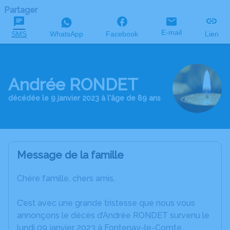
Partager
E-mail
SMS
WhatsApp
Facebook
Lien
Andrée RONDET
décédée le 9 janvier 2023 à l'âge de 89 ans
Message de la famille
Chère famille, chers amis,
C’est avec une grande tristesse que nous vous
annonçons le décès d’Andrée RONDET survenu le
lundi 09 janvier 2023 à Fontenay-le-Comte.