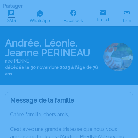
Partager
E-mail
SMS
WhatsApp
Facebook
Lien
Andrée, Léonie,
Jeanne PERINEAU
née PIENNE
décédée le 30 novembre 2023 à l'âge de 76
ans
Message de la famille
Chère famille, chers amis,
C’est avec une grande tristesse que nous vous
annonçons le décès d’Andrée PERINEAU survenu