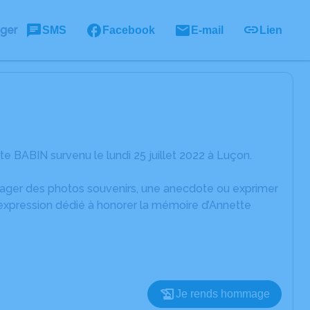
ager
SMS
Facebook
E-mail
Lien
 BABIN survenu le lundi 25 juillet 2022 à Luçon.
rtager des photos souvenirs, une anecdote ou exprimer
'expression dédié à honorer la mémoire d’Annette
Je rends hommage