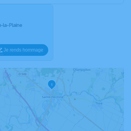
n-la-Plaine
Je rends hommage
1