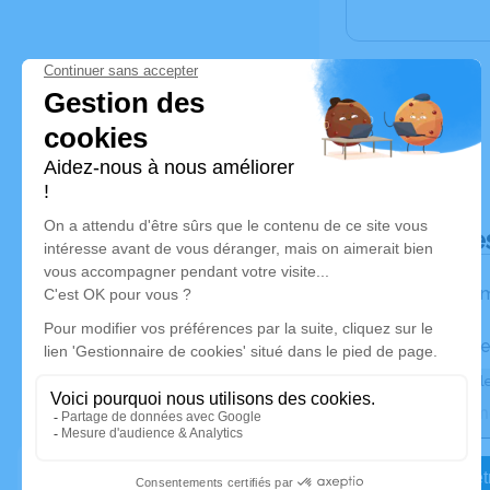
Déroulé de
Les inform
Activez une ale
Recevoir une ale
Je veux êtr