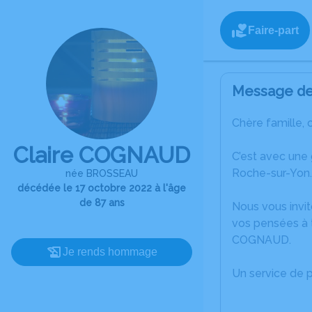
Faire-part
Message de 
Chère famille, 
Claire COGNAUD
C’est avec une
Roche-sur-Yon.
née BROSSEAU
décédée le 17 octobre 2022 à l'âge
de 87 ans
Nous vous invit
vos pensées à t
COGNAUD.
Je rends hommage
Un service de 