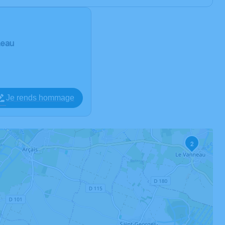
leau
Je rends hommage
2