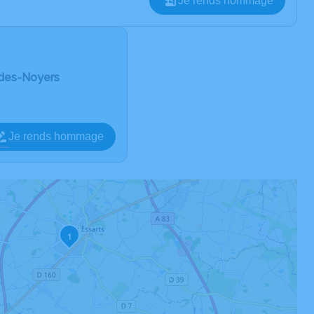
Je rends hommage
n-des-Noyers
Je rends hommage
1