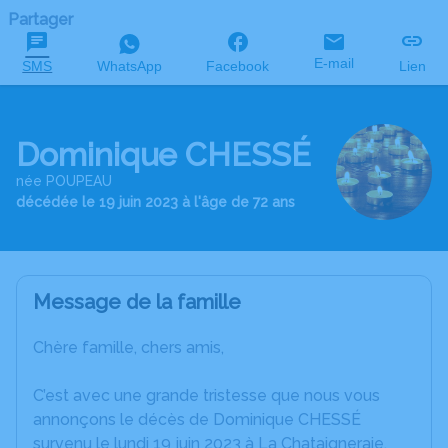
Partager
E-mail
SMS
WhatsApp
Facebook
Lien
Dominique CHESSÉ
née POUPEAU
décédée le 19 juin 2023 à l'âge de 72 ans
Message de la famille
Chère famille, chers amis,
C’est avec une grande tristesse que nous vous
annonçons le décès de Dominique CHESSÉ
survenu le lundi 19 juin 2023 à La Chataigneraie.