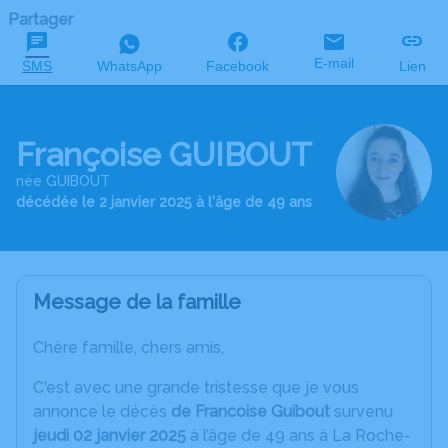
Partager
E-mail
SMS
WhatsApp
Facebook
Lien
Françoise GUIBOUT
née GUIBOUT
décédée le 2 janvier 2025 à l'âge de 49 ans
Message de la famille
Chère famille, chers amis,
C'est avec une grande tristesse que je vous
annonce le décès
de Francoise Guibout
survenu
jeudi 02 janvier 2025
à l’âge de 49 ans à La Roche-