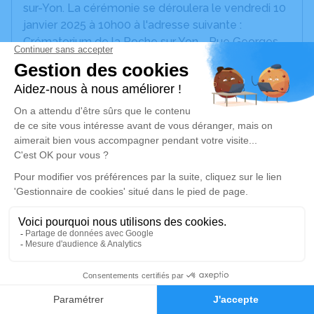
sur-Yon. La cérémonie se déroulera le vendredi 10
janvier 2025 à 10h00 à l'adresse suivante :
Crématorium de la Roche sur Yon - Rue Georges
Mazurelle - 85000 La Roche-sur-Yon.
Cet espace privé est destiné à recueillir vos
condoléances ou le souvenir d’un moment passé.
Un service de plantation d’arbre hommage est
disponible ici
.
Je rends hommage
Cérémonie civile
vendredi 10 janvier 2025 à 10h00
Crématorium de La Roche-sur-Yon
35
Rue Georges Mazurelle
Faire-part
Hommages
85000 La Roche-sur-Yon