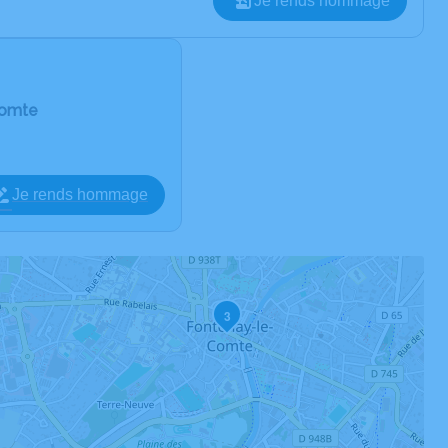
Je rends hommage
Comte
Je rends hommage
3