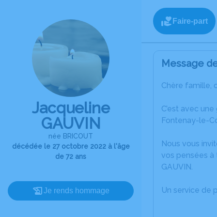
Faire-part
Message de 
Chère famille, 
Jacqueline
C’est avec une
GAUVIN
Fontenay-le-C
née BRICOUT
Nous vous invit
décédée le 27 octobre 2022 à l'âge
vos pensées à t
de 72 ans
GAUVIN.
Un service de 
Je rends hommage