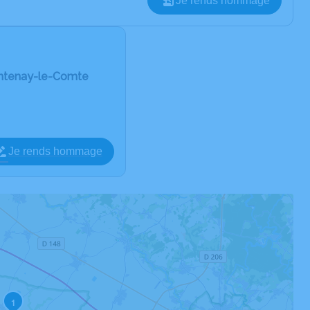
Je rends hommage
ontenay-le-Comte
Je rends hommage
1