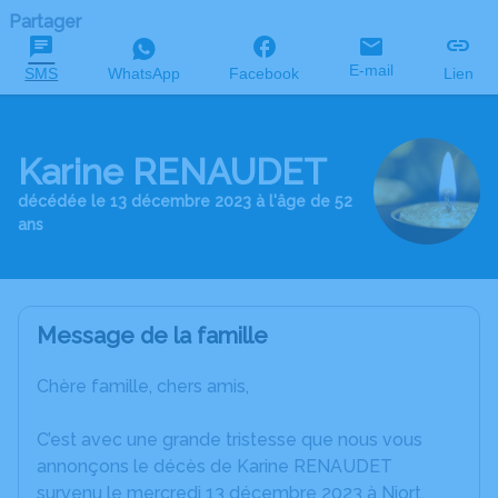
Partager
E-mail
SMS
WhatsApp
Facebook
Lien
Karine RENAUDET
décédée le 13 décembre 2023 à l'âge de 52
ans
Message de la famille
Chère famille, chers amis,
C’est avec une grande tristesse que nous vous
annonçons le décès de Karine RENAUDET
survenu le mercredi 13 décembre 2023 à Niort.