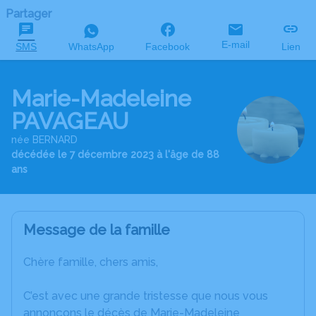
Partager
E-mail
SMS
WhatsApp
Facebook
Lien
Marie-Madeleine
PAVAGEAU
née BERNARD
décédée le 7 décembre 2023 à l'âge de 88
ans
Message de la famille
Chère famille, chers amis,
C’est avec une grande tristesse que nous vous
annonçons le décès de Marie-Madeleine