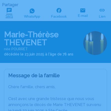
Partager
E-mail
SMS
WhatsApp
Facebook
Lien
Marie-Thérèse
THEVENET
née POURRET
décédée le 23 juin 2025 à l'âge de 78 ans
Message de la famille
Chère famille, chers amis,
C’est avec une grande tristesse que nous vous
annonçons le décès de Marie THEVENET survenu
le lundi 23 juin 2025 à Ste Cecile.