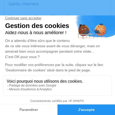
Sainte-Hermine.
Nous vous invitons à utiliser cet espace pour
laisser vos condoléances, partager des photos
souvenirs, une anecdote ou exprimer vos pensées
à travers des poèmes ou des textes. Cet endroit
est un lieu d'expression dédié à honorer la
mémoire de Marius MANCEAU.
Un service de plantation d’arbre hommage est
disponible ici
.
Je rends hommage
Cérémonie religieuse
7
mercredi 24 mai 2023 à 10h30
Église St Martin Lars de Saint-Martin-Lars-en-
Faire-part
Hommages
Sainte-Hermine