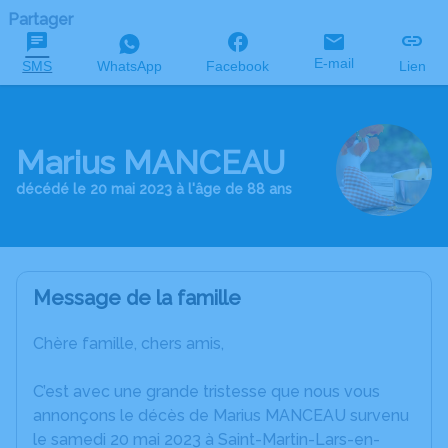
Partager
E-mail
SMS
WhatsApp
Facebook
Lien
Marius MANCEAU
décédé le 20 mai 2023 à l'âge de 88 ans
Message de la famille
Chère famille, chers amis,
C’est avec une grande tristesse que nous vous
annonçons le décès de Marius MANCEAU survenu
le samedi 20 mai 2023 à Saint-Martin-Lars-en-