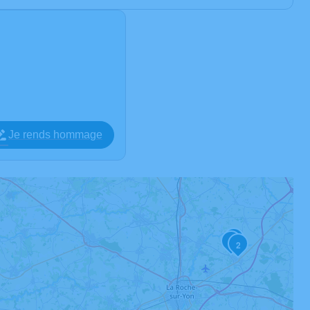
Je rends hommage
4
1
2