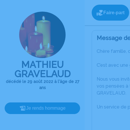
Faire-part
Message de 
Chère famille, 
MATHIEU
C’est avec une
GRAVELAUD
Nous vous invit
décédé le 29 août 2022 à l'âge de 27
vos pensées à 
ans
GRAVELAUD.
Un service de 
Je rends hommage