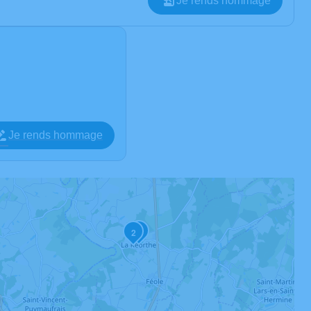
Je rends hommage
Je rends hommage
3
2