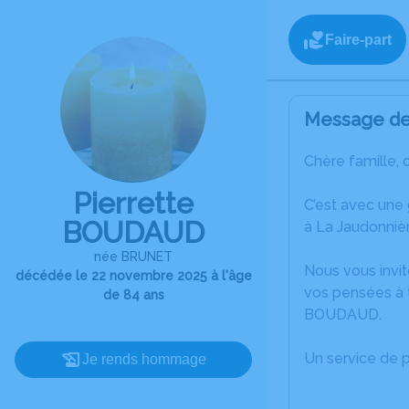
Faire-part
Message de 
Chère famille, 
Pierrette
C’est avec une
BOUDAUD
à La Jaudonnièr
née BRUNET
Nous vous invit
décédée le 22 novembre 2025 à l'âge
vos pensées à t
de 84 ans
BOUDAUD.
Un service de 
Je rends hommage