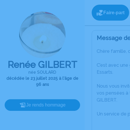
Faire-part
Message de 
Chère famille, 
Renée GILBERT
C’est avec une
Essarts.
née SOULARD
décédée le 23 juillet 2025 à l'âge de
96 ans
Nous vous invit
vos pensées à 
GILBERT.
Je rends hommage
Un service de 