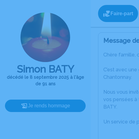
Faire-part
Message de 
Chère famille, 
Simon BATY
C’est avec une
Chantonnay.
décédé le 8 septembre 2025 à l'âge
de 91 ans
Nous vous invit
vos pensées à 
Je rends hommage
BATY.
Un service de 