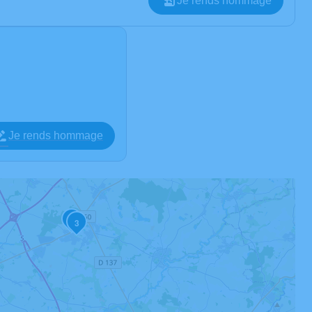
Je rends hommage
Je rends hommage
2
3