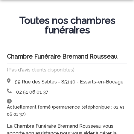
NOS SERVICES
Toutes nos chambres
NOS AGENCES
ORGANISER DES OBSÈQUES
funéraires
NOS CHAMBRES FUNERAIRES
AGENCE DE CHANTONNAY
PRÉVOIR SES OBSÈQUES
ESPACES HOMMAGES
CHANTONNAY
AGENCE DE FONTENAY-LE-COMTE
MARBRERIE FUNÉRAIRE
Chambre Funéraire Bremand Rousseau
PLAQUES OBSÈQUES
FONTENAY-LE-COMTE
AGENCE DE SAINT-HILAIRE-LA-PALUD
SERVICES AUX FAMILLES
(Pas d'avis clients disponibles)
SAINT-HILAIRE-LA-PALUD
AGENCE DE COURÇON
59 Rue des Sables - 85140 - Essarts-en-Bocage
02 51 06 01 37
COURÇON
AGENCE DE SAINTE-HERMINE
Actuellement fermé (permanence téléphonique : 02 51
SAINTE-HERMINE
AGENCE DE NALLIERS
06 01 37)
NALLIERS
AGENCE DES ESSARTS-EN-BOCAGE
La Chambre Funéraire Bremand Rousseau vous
apporte son assistance pour vous aider à gérer la