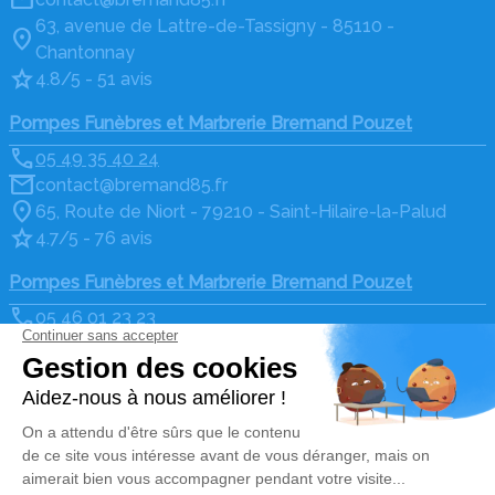
63, avenue de Lattre-de-Tassigny - 85110 -
Chantonnay
4.8/5 - 51 avis
Pompes Funèbres et Marbrerie Bremand Pouzet
05 49 35 40 24
contact@bremand85.fr
65, Route de Niort - 79210 - Saint-Hilaire-la-Palud
4.7/5 - 76 avis
Pompes Funèbres et Marbrerie Bremand Pouzet
05 46 01 23 23
contact@bremand85.fr
10 route de Marans - 17170 - Courçon
4.8/5 - 34 avis
Nos Services
Liens utiles
Organiser des obsèques
Avis de décès
Monuments funéraires
Demande de rendez-vous