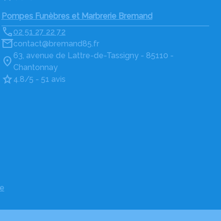
Pompes Funèbres et Marbrerie Bremand
02 51 27 22 72
contact@bremand85.fr
63, avenue de Lattre-de-Tassigny - 85110 -
Chantonnay
4.8/5 - 51 avis
e