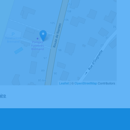
Leaflet
| ©
OpenStreetMap
Contributors
aire