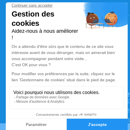
Pompes Funèbres et Marbrerie Bremand
02 51 27 22 72
contact@bremand85.fr
101, Route de Nantes - 85210 - Sainte-Hermine
4.9/5 - 61 avis
Pompes Funèbres et Marbrerie Bremand Pouzet
05 49 35 40 24
contact@bremand85.fr
65, Route de Niort - 79210 - Saint-Hilaire-la-Palud
4.7/5 - 76 avis
O
M
S