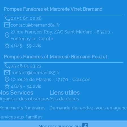
Pompes Funèbres et Marbrerie Vinet Bremand
02 51 69 02 28
contact@bremand85.fr
27 rue François Roy, ZAC Saint Medard - 85200 -
Fontenay-le-Comte
4.8/5 - 59 avis
Pompes Funèbres et Marbrerie Bremand Pouzet
05 46 01 23 23
contact@bremand85.fr
10 route de Marans - 17170 - Courçon
4.8/5 - 34 avis
Nos Services
Liens utiles
rganiser des obsèques
Avis de décès
onuments funéraires
Demande de rendez-vous en agenc
ervices aux familles
Nos réseaux sociaux