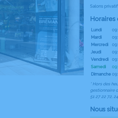
Salons privati
Horaires
Lundi
09
Mardi
09
Mercredi
09
Jeudi
09
Vendredi
09
Samedi
09
Dimanche
09
* Hors des he
gestionnaire d
51 27 22 72, 2
Nous sit