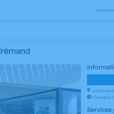
Permanen
RES
ESPACES HOMMAGES
PLAQUES OBSÈQUES
Brémand
Informati
101 Route d
Chambre fu
Services