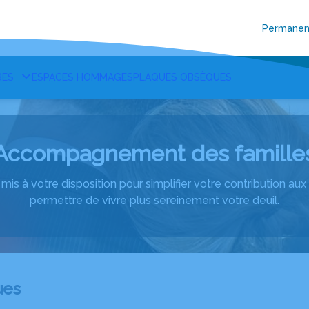
Permanen
RES
ESPACES HOMMAGES
PLAQUES OBSÈQUES
Accompagnement des famille
mis à votre disposition pour simplifier votre contribution a
permettre de vivre plus sereinement votre deuil.
ues