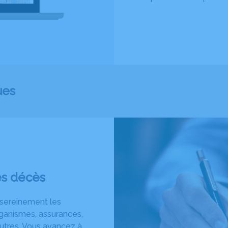
ues
ès décès
 sereinement les
ganismes, assurances,
’autres. Vous avancez à