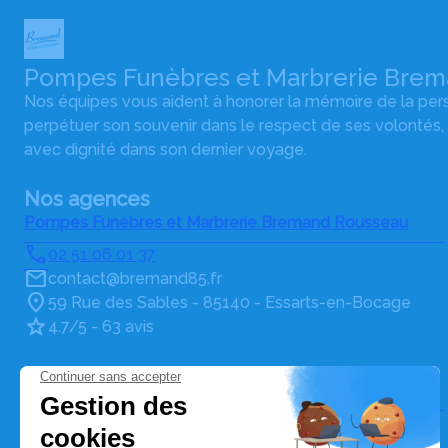
Pompes Funèbres et Marbrerie Bre
Nos équipes vous aident à honorer la mémoire de la pe
perpétuer son souvenir dans le respect de ses volontés,
avec dignité dans son dernier voyage.
Nos agences
Pompes Funèbres et Marbrerie Bremand Rousseau
02 51 06 01 37
contact@bremand85.fr
59 Rue des Sables - 85140 - Essarts-en-Bocage
4.7/5 - 63 avis
Pompes Funèbres et Marbrerie Bremand
02 51 27 22 72
contact@bremand85.fr