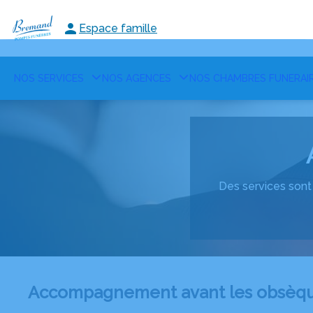
Espace famille
NOS SERVICES
NOS AGENCES
NOS CHAMBRES FUNERAI
Des services sont 
Accompagnement avant les obsèq