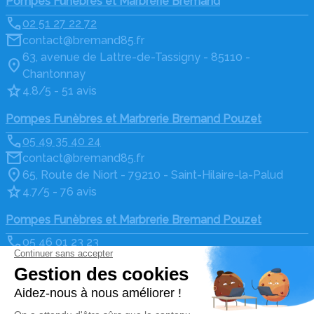
Pompes Funèbres et Marbrerie Bremand
02 51 27 22 72
contact@bremand85.fr
63, avenue de Lattre-de-Tassigny - 85110 -
Chantonnay
4.8/5 - 51 avis
Pompes Funèbres et Marbrerie Bremand Pouzet
05 49 35 40 24
contact@bremand85.fr
65, Route de Niort - 79210 - Saint-Hilaire-la-Palud
4.7/5 - 76 avis
Pompes Funèbres et Marbrerie Bremand Pouzet
05 46 01 23 23
contact@bremand85.fr
10 route de Marans - 17170 - Courçon
4.8/5 - 34 avis
Nos Services
Liens utiles