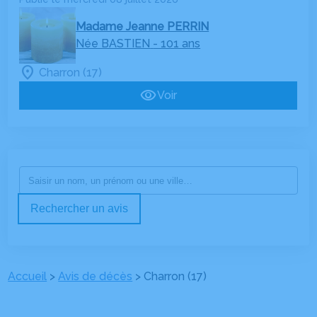
ESSARTS-EN-BOCAGE
AGENCE DE LA FERRIÈRE
Madame Jeanne PERRIN
Née BASTIEN
- 101 ans
FERRIÈRE
Charron (17)
Voir
Rechercher un avis
Accueil
>
Avis de décès
>
Charron (17)