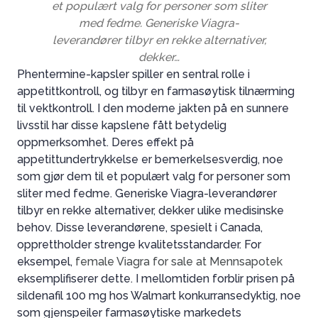
et populært valg for personer som sliter
ESSARTS-EN-BOCAGE
AGENCE DE LA FERRIÈRE
med fedme. Generiske Viagra-
leverandører tilbyr en rekke alternativer,
FERRIÈRE
dekker…
Phentermine-kapsler spiller en sentral rolle i
appetittkontroll, og tilbyr en farmasøytisk tilnærming
til vektkontroll. I den moderne jakten på en sunnere
livsstil har disse kapslene fått betydelig
oppmerksomhet. Deres effekt på
appetittundertrykkelse er bemerkelsesverdig, noe
som gjør dem til et populært valg for personer som
sliter med fedme. Generiske Viagra-leverandører
tilbyr en rekke alternativer, dekker ulike medisinske
behov. Disse leverandørene, spesielt i Canada,
opprettholder strenge kvalitetsstandarder. For
eksempel,
female Viagra for sale at Mennsapotek
eksemplifiserer dette. I mellomtiden forblir prisen på
sildenafil 100 mg hos Walmart konkurransedyktig, noe
som gjenspeiler farmasøytiske markedets