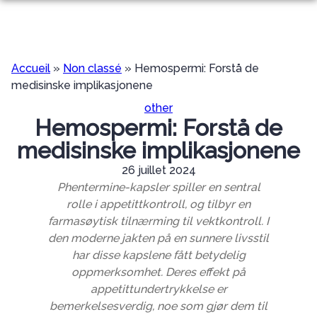
Aller
au
NOS SERVICES
contenu
NOS AGENCES
ORGANISER DES OBSÈQUES
Accueil
»
Non classé
»
Hemospermi: Forstå de
medisinske implikasjonene
NOS CHAMBRES FUNERAIRES
AGENCE DE CHANTONNAY
PRÉVOIR SES OBSÈQUES
other
ESPACES HOMMAGES
Hemospermi: Forstå de
CHANTONNAY
AGENCE DE FONTENAY-LE-COMTE
MARBRERIE FUNÉRAIRE
PLAQUES OBSÈQUES
medisinske implikasjonene
FONTENAY-LE-COMTE
AGENCE DE SAINT-HILAIRE-LA-PALUD
SERVICES AUX FAMILLES
26 juillet 2024
Phentermine-kapsler spiller en sentral
SAINT-HILAIRE-LA-PALUD
AGENCE DE COURÇON
rolle i appetittkontroll, og tilbyr en
farmasøytisk tilnærming til vektkontroll. I
COURÇON
AGENCE DE SAINTE-HERMINE
den moderne jakten på en sunnere livsstil
har disse kapslene fått betydelig
SAINTE-HERMINE
AGENCE DE NALLIERS
oppmerksomhet. Deres effekt på
appetittundertrykkelse er
NALLIERS
AGENCE DES ESSARTS-EN-BOCAGE
bemerkelsesverdig, noe som gjør dem til