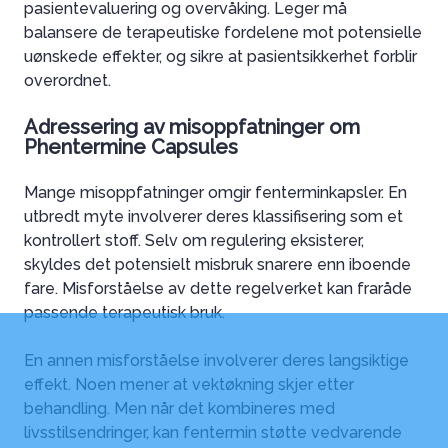
pasientevaluering og overvåking. Leger må
balansere de terapeutiske fordelene mot potensielle
uønskede effekter, og sikre at pasientsikkerhet forblir
overordnet.
Adressering av misoppfatninger om
Phentermine Capsules
Mange misoppfatninger omgir fenterminkapsler. En
utbredt myte involverer deres klassifisering som et
kontrollert stoff. Selv om regulering eksisterer,
skyldes det potensielt misbruk snarere enn iboende
fare. Misforståelse av dette regelverket kan fraråde
passende terapeutisk bruk.
En annen misforståelse involverer deres langsiktige
effekt. Noen mener at vektøkning skjer etter
behandling. Men når det kombineres med
livsstilsendringer, kan fentermin støtte vedvarende