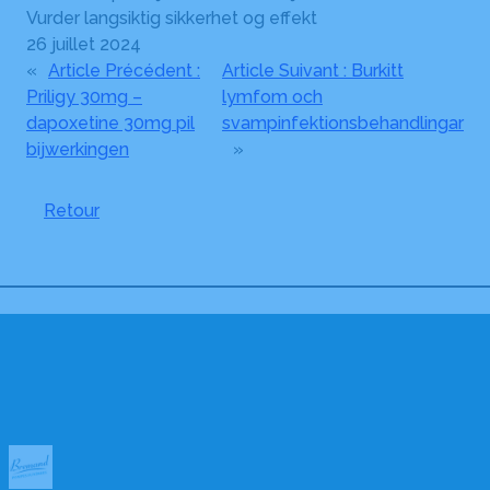
Vurder langsiktig sikkerhet og effekt
26 juillet 2024
«
Article Précédent :
Article Suivant :
Burkitt
Priligy 30mg –
lymfom och
dapoxetine 30mg pil
svampinfektionsbehandlingar
bijwerkingen
»
Retour