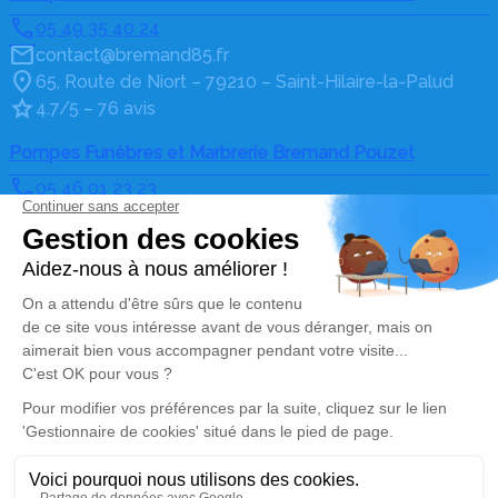
05 49 35 40 24
contact@bremand85.fr
65, Route de Niort – 79210 – Saint-Hilaire-la-Palud
4.7/5 – 76 avis
Pompes Funèbres et Marbrerie Bremand Pouzet
05 46 01 23 23
contact@bremand85.fr
10 route de Marans – 17170 – Courçon
4.8/5 – 34 avis
Nos Services
Liens utiles
Organiser des obsèques
Avis de décès
Monuments funéraires
Demande de rendez-vous
en agence
Services aux familles
Nos réseaux sociaux
Mentions légales
Politique de traitement des données personnelles