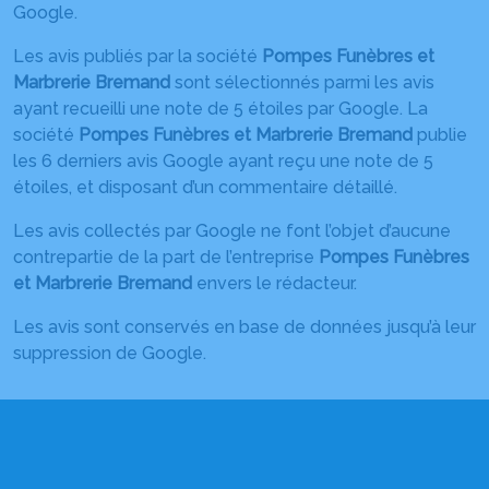
Google.
ESSARTS-EN-BOCAGE
AGENCE DE LA FERRIÈRE
Les avis publiés par la société
Pompes Funèbres et
FERRIÈRE
Marbrerie Bremand
sont sélectionnés parmi les avis
ayant recueilli une note de 5 étoiles par Google. La
société
Pompes Funèbres et Marbrerie Bremand
publie
les 6 derniers avis Google ayant reçu une note de 5
étoiles, et disposant d’un commentaire détaillé.
Les avis collectés par Google ne font l’objet d’aucune
contrepartie de la part de l’entreprise
Pompes Funèbres
et Marbrerie Bremand
envers le rédacteur.
Les avis sont conservés en base de données jusqu’à leur
suppression de Google.