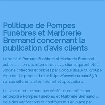
NOS SERVICES
NOS AGENCES
ORGANISER DES OBSÈQUES
Politique de Pompes
NOS CHAMBRES FUNERAIRES
AGENCE DE CHANTONNAY
Funèbres et Marbrerie
PRÉVOIR SES OBSÈQUES
Bremand concernant la
ESPACES HOMMAGES
CHANTONNAY
AGENCE DE FONTENAY-LE-COMTE
MARBRERIE FUNÉRAIRE
publication d’avis clients
PLAQUES OBSÈQUES
FONTENAY-LE-COMTE
AGENCE DE SAINT-HILAIRE-LA-PALUD
SERVICES AUX FAMILLES
La société
Pompes Funèbres et Marbrerie Bremand
SAINT-HILAIRE-LA-PALUD
AGENCE DE COURÇON
publie sur son site Internet des avis clients qui ont été à
l’origine collectés et publiés par Google (filiale du groupe
COURÇON
AGENCE DE SAINTE-HERMINE
Alphabet) à propos du site
https://www.bremand85.fr
sur ses différents sites Internet et applications.
SAINTE-HERMINE
AGENCE DE NALLIERS
Les avis repris ne sont pas vérifiés ni contrôlés par
l’entreprise Pompes Funèbres et Marbrerie Bremand
au
NALLIERS
AGENCE DES ESSARTS-EN-BOCAGE
delà des vérifications et contrôles mis en place par