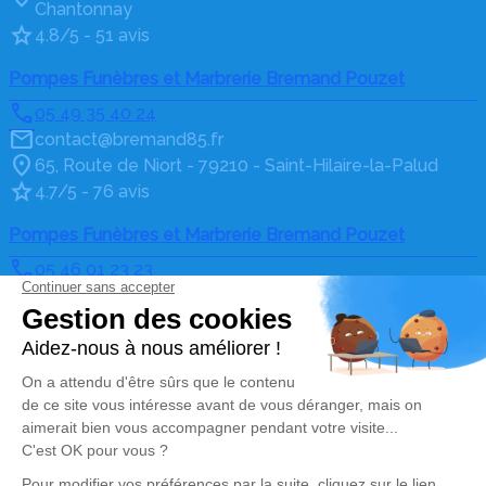
Chantonnay
4.8/5 - 51 avis
Pompes Funèbres et Marbrerie Bremand Pouzet
05 49 35 40 24
contact@bremand85.fr
65, Route de Niort - 79210 - Saint-Hilaire-la-Palud
4.7/5 - 76 avis
Pompes Funèbres et Marbrerie Bremand Pouzet
05 46 01 23 23
contact@bremand85.fr
10 route de Marans - 17170 - Courçon
4.8/5 - 34 avis
Nos Services
Liens utiles
Organiser des obsèques
Avis de décès
Monuments funéraires
Demande de rendez-vous
en agence
Services aux familles