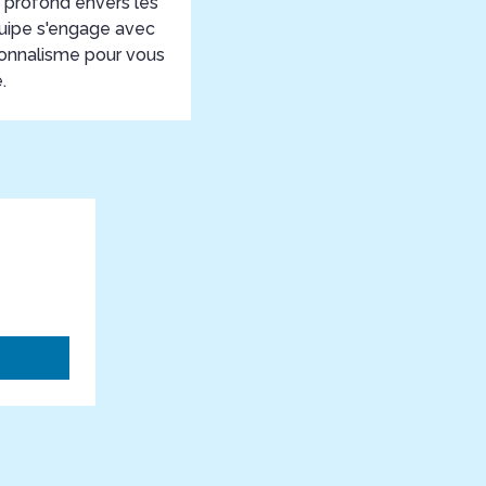
t profond envers les
quipe s'engage avec
ionnalisme pour vous
.