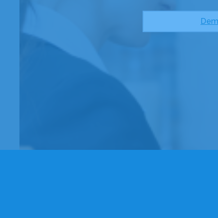
4.8/5
(34 avis)
05 46 01 23 23
Dema
10 route de Marans - 17170 - Courçon