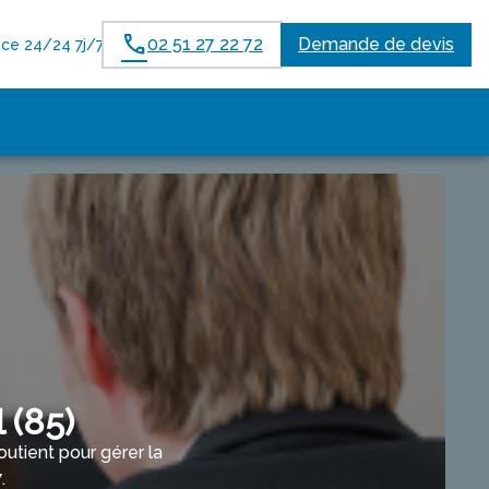
02 51 27 22 72
Demande de devis
ce 24/24 7j/7
 (85)
tient pour gérer la
.