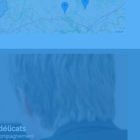
Leaflet
élicats
accompagnement