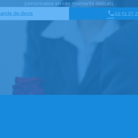
personnalisé en ces moments délicats
nde de devis
02 51 27 2