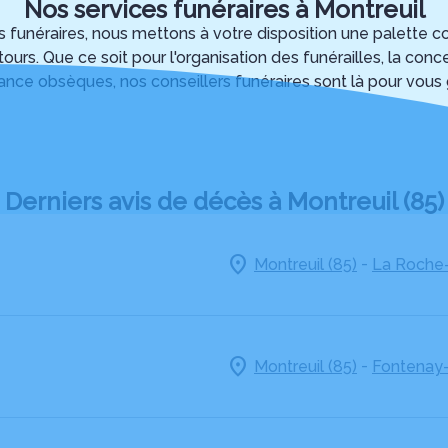
Nos services funéraires à Montreuil
es funéraires, nous mettons à votre disposition une palette
ntours. Que ce soit pour l'organisation des funérailles, la c
rance obsèques, nos conseillers funéraires sont là pour vous
Derniers avis de décès à Montreuil (85)
-
Montreuil (85)
La Roche-
-
Montreuil (85)
Fontenay-