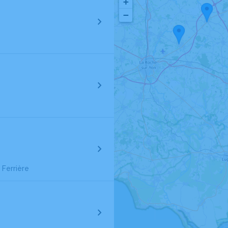
+
−
 Ferrière