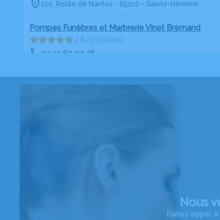
101, Route de Nantes - 85210 - Sainte-Hermine
Pompes Funèbres et Marbrerie Vinet Bremand
4.8/5
(59 avis)
02 51 69 02 28
27 rue François Roy, ZAC Saint Medard - 85200 - Fo
Pompes Funèbres et Marbrerie Bremand
4.8/5
(51 avis)
02 51 27 22 72
63, avenue de Lattre-de-Tassigny - 85110 - Chanton
Pompes Funèbres et Marbrerie Bremand Pouzet
4.7/5
(76 avis)
05 49 35 40 24
65, Route de Niort - 79210 - Saint-Hilaire-la-Palud
Nous v
Pompes Funèbres et Marbrerie Bremand Pouzet
Faites appel 